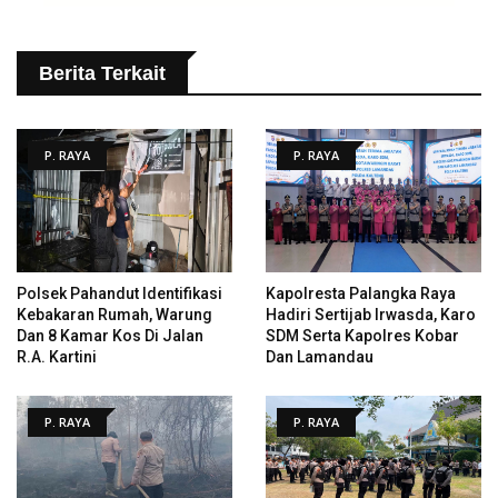
Berita Terkait
P. RAYA
P. RAYA
Polsek Pahandut Identifikasi
Kapolresta Palangka Raya
Kebakaran Rumah, Warung
Hadiri Sertijab Irwasda, Karo
Dan 8 Kamar Kos Di Jalan
SDM Serta Kapolres Kobar
R.A. Kartini
Dan Lamandau
P. RAYA
P. RAYA