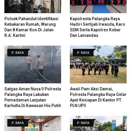
Polsek Pahandut Identifikasi
Kapolresta Palangka Raya
Kebakaran Rumah, Warung
Hadiri Sertijab Irwasda, Karo
Dan 8 Kamar Kos Di Jalan
SDM Serta Kapolres Kobar
R.A. Kartini
Dan Lamandau
P. RAYA
P. RAYA
Satgas Aman Nusa II Polresta
Awali Pam Aksi Damai,
Palangka Raya Lakukan
Polresta Palangka Raya Gelar
Pemadaman Lanjutan
Apel Kesiapan Di Kantor PT.
Karhutla Di Kawasan Hiu Putih
PLN UP3
P. RAYA
P. RAYA