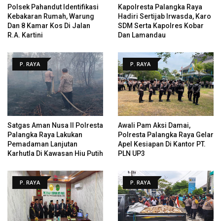
Polsek Pahandut Identifikasi
Kapolresta Palangka Raya
Kebakaran Rumah, Warung
Hadiri Sertijab Irwasda, Karo
Dan 8 Kamar Kos Di Jalan
SDM Serta Kapolres Kobar
R.A. Kartini
Dan Lamandau
P. RAYA
P. RAYA
Satgas Aman Nusa II Polresta
Awali Pam Aksi Damai,
Palangka Raya Lakukan
Polresta Palangka Raya Gelar
Pemadaman Lanjutan
Apel Kesiapan Di Kantor PT.
Karhutla Di Kawasan Hiu Putih
PLN UP3
P. RAYA
P. RAYA