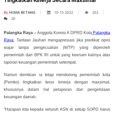
Tingkatkan Kinerja Secara Maxsimal
By
HUMA BETANG
10-15-2022
202
20
Palangka Raya –
Anggota Komisi A DPRD Kota
Palangka
Raya
, Tantawi Jauhari mengapresiasi jika predikat opini
wajar tanpa pengecualian (WTP) yang diperoleh
pemerintah dari BPK RI untuk yang keenam kalinya atas
laporan keuangan pemerintah setempat.
Namun demikian ia tetap mendorong
pemerintah kota
(Pemko)
t
ingkatkan t
erus kinerja
dengan maxsimal
,
khususnya dalam hal pelaporan dan pengelolaan
keuangan daerah.
“Harapan kita kepada seluruh ASN di setiap SOPD harus