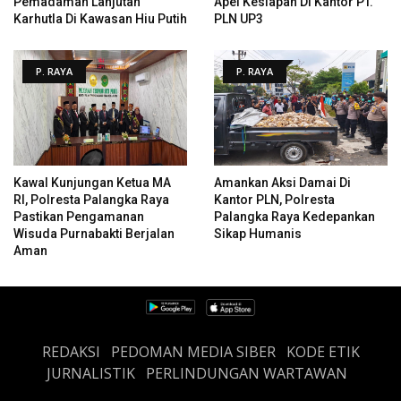
Pemadaman Lanjutan
Apel Kesiapan Di Kantor PT.
Karhutla Di Kawasan Hiu Putih
PLN UP3
P. RAYA
P. RAYA
Kawal Kunjungan Ketua MA
Amankan Aksi Damai Di
RI, Polresta Palangka Raya
Kantor PLN, Polresta
Pastikan Pengamanan
Palangka Raya Kedepankan
Wisuda Purnabakti Berjalan
Sikap Humanis
Aman
REDAKSI
PEDOMAN MEDIA SIBER
KODE ETIK
JURNALISTIK
PERLINDUNGAN WARTAWAN