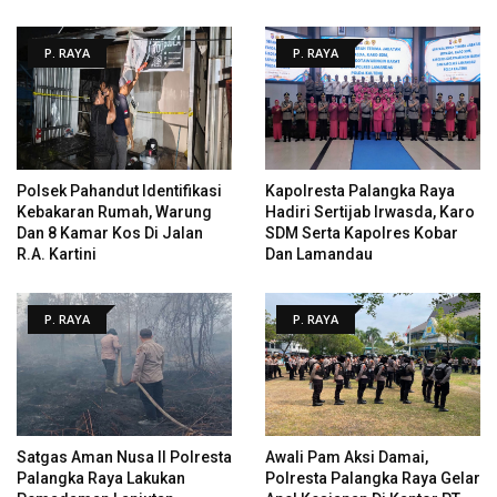
P. RAYA
P. RAYA
Polsek Pahandut Identifikasi
Kapolresta Palangka Raya
Kebakaran Rumah, Warung
Hadiri Sertijab Irwasda, Karo
Dan 8 Kamar Kos Di Jalan
SDM Serta Kapolres Kobar
R.A. Kartini
Dan Lamandau
P. RAYA
P. RAYA
Satgas Aman Nusa II Polresta
Awali Pam Aksi Damai,
Palangka Raya Lakukan
Polresta Palangka Raya Gelar