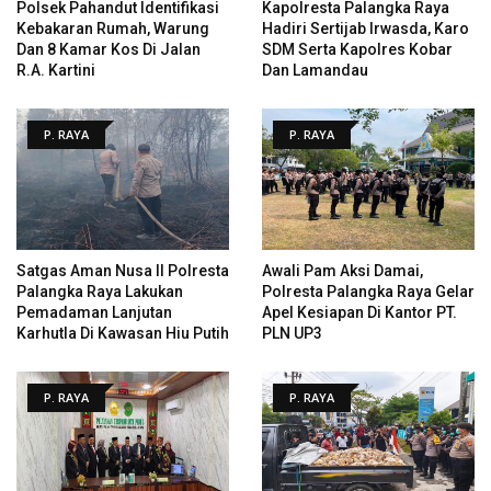
Polsek Pahandut Identifikasi
Kapolresta Palangka Raya
Kebakaran Rumah, Warung
Hadiri Sertijab Irwasda, Karo
Dan 8 Kamar Kos Di Jalan
SDM Serta Kapolres Kobar
R.A. Kartini
Dan Lamandau
P. RAYA
P. RAYA
Satgas Aman Nusa II Polresta
Awali Pam Aksi Damai,
Palangka Raya Lakukan
Polresta Palangka Raya Gelar
Pemadaman Lanjutan
Apel Kesiapan Di Kantor PT.
Karhutla Di Kawasan Hiu Putih
PLN UP3
P. RAYA
P. RAYA