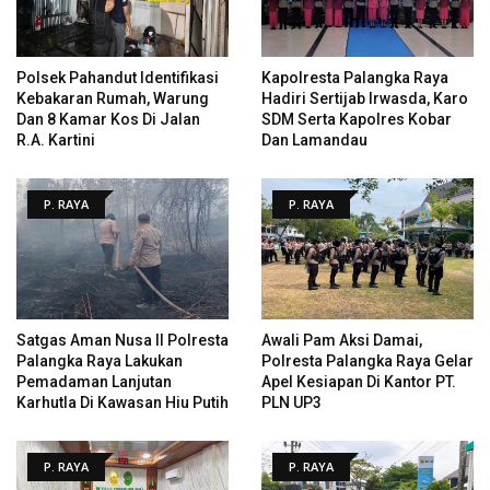
Polsek Pahandut Identifikasi
Kapolresta Palangka Raya
Kebakaran Rumah, Warung
Hadiri Sertijab Irwasda, Karo
Dan 8 Kamar Kos Di Jalan
SDM Serta Kapolres Kobar
R.A. Kartini
Dan Lamandau
P. RAYA
P. RAYA
Satgas Aman Nusa II Polresta
Awali Pam Aksi Damai,
Palangka Raya Lakukan
Polresta Palangka Raya Gelar
Pemadaman Lanjutan
Apel Kesiapan Di Kantor PT.
Karhutla Di Kawasan Hiu Putih
PLN UP3
P. RAYA
P. RAYA