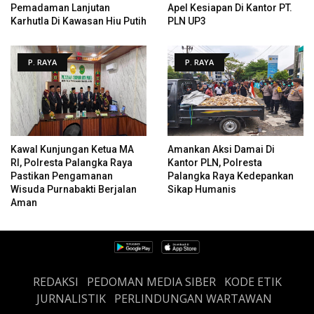
Pemadaman Lanjutan
Apel Kesiapan Di Kantor PT.
Karhutla Di Kawasan Hiu Putih
PLN UP3
P. RAYA
P. RAYA
Kawal Kunjungan Ketua MA
Amankan Aksi Damai Di
RI, Polresta Palangka Raya
Kantor PLN, Polresta
Pastikan Pengamanan
Palangka Raya Kedepankan
Wisuda Purnabakti Berjalan
Sikap Humanis
Aman
REDAKSI
PEDOMAN MEDIA SIBER
KODE ETIK
JURNALISTIK
PERLINDUNGAN WARTAWAN