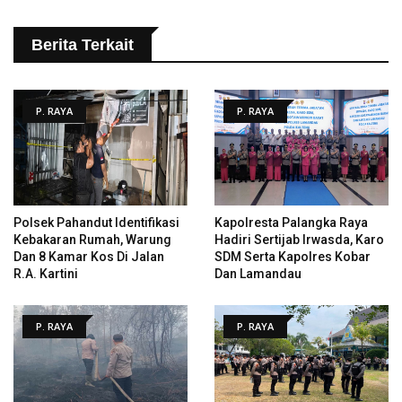
Berita Terkait
P. RAYA
P. RAYA
Polsek Pahandut Identifikasi
Kapolresta Palangka Raya
Kebakaran Rumah, Warung
Hadiri Sertijab Irwasda, Karo
Dan 8 Kamar Kos Di Jalan
SDM Serta Kapolres Kobar
R.A. Kartini
Dan Lamandau
P. RAYA
P. RAYA