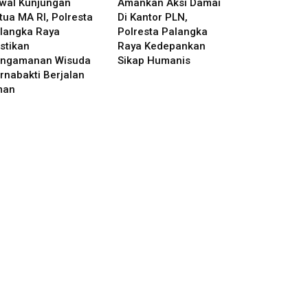
wal Kunjungan
Amankan Aksi Damai
tua MA RI, Polresta
Di Kantor PLN,
langka Raya
Polresta Palangka
stikan
Raya Kedepankan
ngamanan Wisuda
Sikap Humanis
rnabakti Berjalan
man