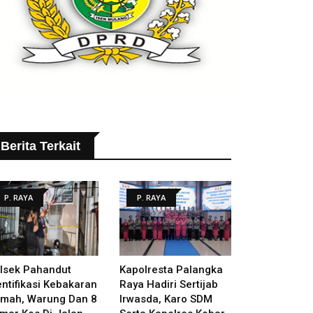
Berita Terkait
P. RAYA
P. RAYA
lsek Pahandut
Kapolresta Palangka
entifikasi Kebakaran
Raya Hadiri Sertijab
mah, Warung Dan 8
Irwasda, Karo SDM