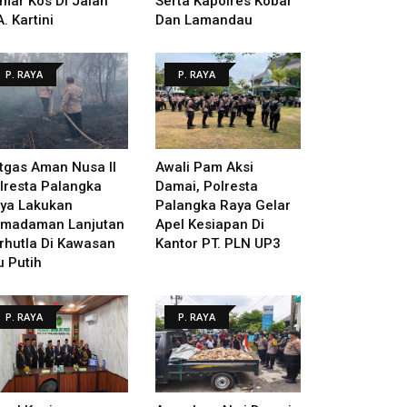
mar Kos Di Jalan
Serta Kapolres Kobar
A. Kartini
Dan Lamandau
P. RAYA
P. RAYA
tgas Aman Nusa II
Awali Pam Aksi
lresta Palangka
Damai, Polresta
ya Lakukan
Palangka Raya Gelar
madaman Lanjutan
Apel Kesiapan Di
rhutla Di Kawasan
Kantor PT. PLN UP3
u Putih
P. RAYA
P. RAYA