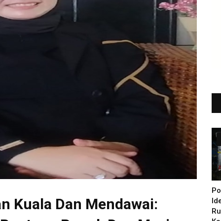
Po
an Kuala Dan Mendawai:
Id
Ru