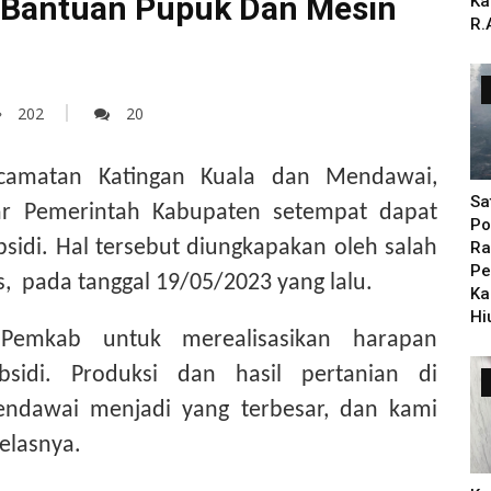
Bantuan Pupuk Dan Mesin
Ka
R.
202
20
camatan Katingan Kuala dan Mendawai,
Sa
ar Pemerintah Kabupaten setempat dapat
Po
sidi.
Hal tersebut diungkapakan oleh salah
Ra
Pe
s, pada tanggal 19
/05/2023 yang lalu.
Ka
Hi
 Pemkab untuk merealisasikan harapan
bsidi. Produksi dan hasil pertanian di
ndawai menjadi yang terbesar, dan kami
jelasnya.