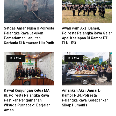
Satgas Aman Nusa II Polresta
Awali Pam Aksi Damai,
Palangka Raya Lakukan
Polresta Palangka Raya Gelar
Pemadaman Lanjutan
Apel Kesiapan Di Kantor PT.
Karhutla Di Kawasan Hiu Putih
PLN UP3
P. RAYA
P. RAYA
Kawal Kunjungan Ketua MA
Amankan Aksi Damai Di
RI, Polresta Palangka Raya
Kantor PLN, Polresta
Pastikan Pengamanan
Palangka Raya Kedepankan
Wisuda Purnabakti Berjalan
Sikap Humanis
Aman