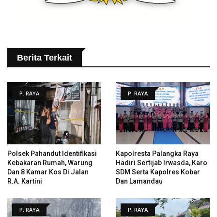
Berita Terkait
P. RAYA
P. RAYA
Polsek Pahandut Identifikasi
Kapolresta Palangka Raya
Kebakaran Rumah, Warung
Hadiri Sertijab Irwasda, Karo
Dan 8 Kamar Kos Di Jalan
SDM Serta Kapolres Kobar
R.A. Kartini
Dan Lamandau
P. RAYA
P. RAYA