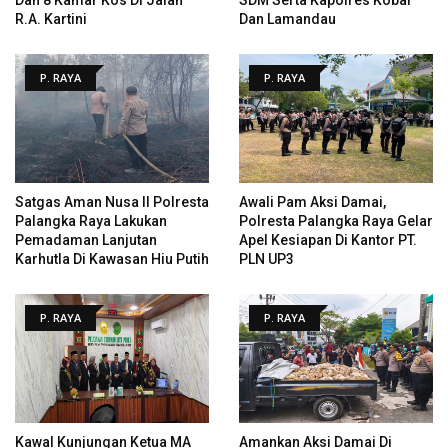
R.A. Kartini
Dan Lamandau
P. RAYA
P. RAYA
Satgas Aman Nusa II Polresta
Awali Pam Aksi Damai,
Palangka Raya Lakukan
Polresta Palangka Raya Gelar
Pemadaman Lanjutan
Apel Kesiapan Di Kantor PT.
Karhutla Di Kawasan Hiu Putih
PLN UP3
P. RAYA
P. RAYA
Kawal Kunjungan Ketua MA
Amankan Aksi Damai Di