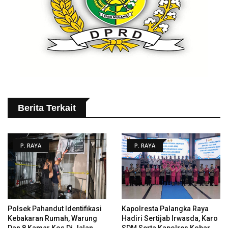
Berita Terkait
P. RAYA
P. RAYA
Polsek Pahandut Identifikasi
Kapolresta Palangka Raya
Kebakaran Rumah, Warung
Hadiri Sertijab Irwasda, Karo
Dan 8 Kamar Kos Di Jalan
SDM Serta Kapolres Kobar