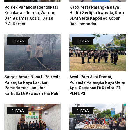
Polsek Pahandut Identifikasi
Kapolresta Palangka Raya
Kebakaran Rumah, Warung
Hadiri Sertijab Irwasda, Karo
Dan 8 Kamar Kos Di Jalan
SDM Serta Kapolres Kobar
R.A. Kartini
Dan Lamandau
P. RAYA
P. RAYA
Satgas Aman Nusa II Polresta
Awali Pam Aksi Damai,
Palangka Raya Lakukan
Polresta Palangka Raya Gelar
Pemadaman Lanjutan
Apel Kesiapan Di Kantor PT.
Karhutla Di Kawasan Hiu Putih
PLN UP3
P. RAYA
P. RAYA