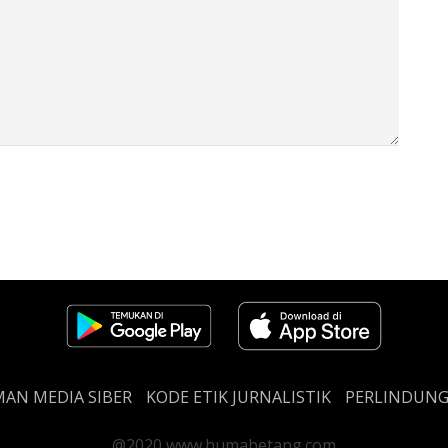
AN MEDIA SIBER
KODE ETIK JURNALISTIK
PERLINDUN
@2020 www.humabetang.com