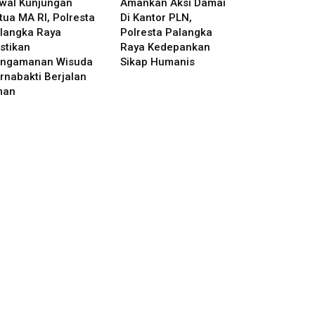
wal Kunjungan
Amankan Aksi Damai
tua MA RI, Polresta
Di Kantor PLN,
langka Raya
Polresta Palangka
stikan
Raya Kedepankan
ngamanan Wisuda
Sikap Humanis
rnabakti Berjalan
man