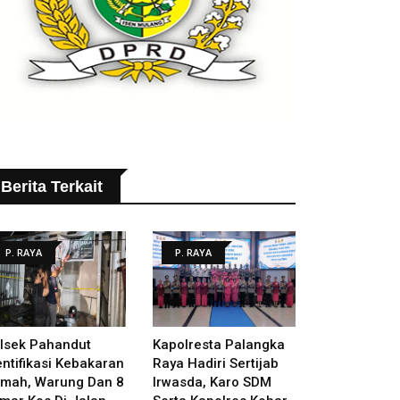
Berita Terkait
P. RAYA
P. RAYA
lsek Pahandut
Kapolresta Palangka
entifikasi Kebakaran
Raya Hadiri Sertijab
mah, Warung Dan 8
Irwasda, Karo SDM