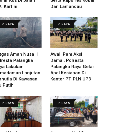
mar Kos Di Jalan
Serta Kapolres Kobar
A. Kartini
Dan Lamandau
P. RAYA
P. RAYA
tgas Aman Nusa II
Awali Pam Aksi
lresta Palangka
Damai, Polresta
ya Lakukan
Palangka Raya Gelar
madaman Lanjutan
Apel Kesiapan Di
rhutla Di Kawasan
Kantor PT. PLN UP3
u Putih
P. RAYA
P. RAYA