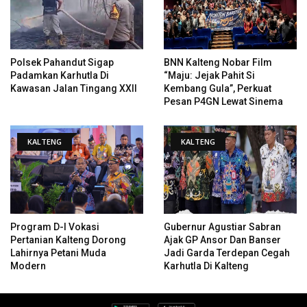
Polsek Pahandut Sigap
BNN Kalteng Nobar Film
Padamkan Karhutla Di
“Maju: Jejak Pahit Si
Kawasan Jalan Tingang XXII
Kembang Gula”, Perkuat
Pesan P4GN Lewat Sinema
KALTENG
KALTENG
Program D-I Vokasi
Gubernur Agustiar Sabran
Pertanian Kalteng Dorong
Ajak GP Ansor Dan Banser
Lahirnya Petani Muda
Jadi Garda Terdepan Cegah
Modern
Karhutla Di Kalteng