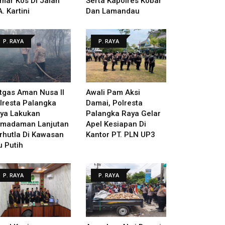
mar Kos Di Jalan
Serta Kapolres Kobar
A. Kartini
Dan Lamandau
P. RAYA
P. RAYA
tgas Aman Nusa II
Awali Pam Aksi
lresta Palangka
Damai, Polresta
ya Lakukan
Palangka Raya Gelar
madaman Lanjutan
Apel Kesiapan Di
rhutla Di Kawasan
Kantor PT. PLN UP3
u Putih
P. RAYA
P. RAYA