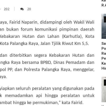
Ka
R.
202
20
aya, Fairid Naparin, didampingi oleh Wakil Wali
dan bukan forum komunikasi pimpinan daerah
 Kebakaran Hutan dan Lahan (Karhutla), Kota
Sa
ota Palangka Raya, Jalan Tjilik Riwut Km 5,5.
Po
Ra
t dan diterbitkan segera Kebakaran Hutan dan
Pe
alangka Raya bersama BPBD, Dinas Pemadam dan
Ka
Hi
ol PP, dan Polresta Palangka Raya, menggelar,
aya.
yiapkan seluruh peralatan yang digunakan pada
tuk memadamkan api hingga peralatan untuk
ambat hingga ke permukiman,” kata Fairid.