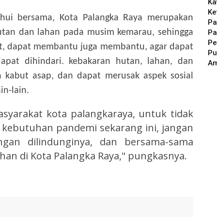
Ka
Ke
tahui bersama, Kota Palangka Raya merupakan
Pa
utan dan lahan pada musim kemarau, sehingga
Pa
Pe
at, dapat membantu juga membantu, agar dapat
Pu
apat dihindari. kebakaran hutan, lahan, dan
A
 kabut asap, dan dapat merusak aspek sosial
in-lain.
syarakat kota palangkaraya, untuk tidak
n kebutuhan pandemi sekarang ini, jangan
ngan dilindunginya, dan bersama-sama
an di Kota Palangka Raya," pungkasnya.