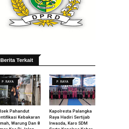
Berita Terkait
P. RAYA
P. RAYA
lsek Pahandut
Kapolresta Palangka
entifikasi Kebakaran
Raya Hadiri Sertijab
mah, Warung Dan 8
Irwasda, Karo SDM