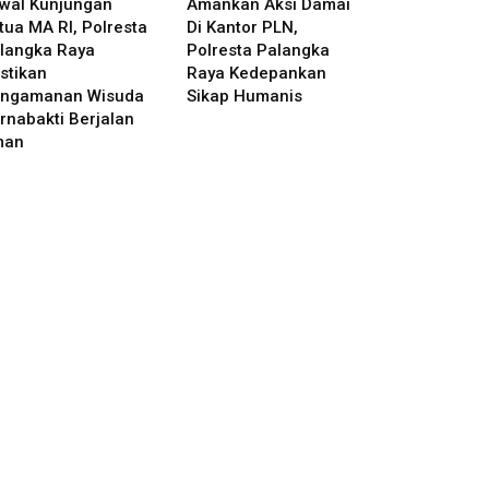
wal Kunjungan
Amankan Aksi Damai
tua MA RI, Polresta
Di Kantor PLN,
langka Raya
Polresta Palangka
stikan
Raya Kedepankan
ngamanan Wisuda
Sikap Humanis
rnabakti Berjalan
man