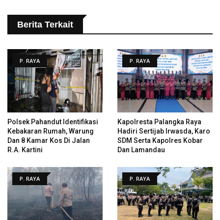
Berita Terkait
P. RAYA
P. RAYA
Polsek Pahandut Identifikasi
Kapolresta Palangka Raya
Kebakaran Rumah, Warung
Hadiri Sertijab Irwasda, Karo
Dan 8 Kamar Kos Di Jalan
SDM Serta Kapolres Kobar
R.A. Kartini
Dan Lamandau
P. RAYA
P. RAYA