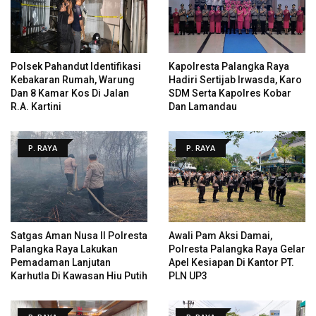
Polsek Pahandut Identifikasi
Kapolresta Palangka Raya
Kebakaran Rumah, Warung
Hadiri Sertijab Irwasda, Karo
Dan 8 Kamar Kos Di Jalan
SDM Serta Kapolres Kobar
R.A. Kartini
Dan Lamandau
P. RAYA
P. RAYA
Satgas Aman Nusa II Polresta
Awali Pam Aksi Damai,
Palangka Raya Lakukan
Polresta Palangka Raya Gelar
Pemadaman Lanjutan
Apel Kesiapan Di Kantor PT.
Karhutla Di Kawasan Hiu Putih
PLN UP3