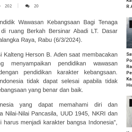
Ka
202
20
R.
endidik Wawasan Kebangsaan Bagi Tenaga
di ruang Berkah Bersinar Abadi LT. Dasar
alangka Raya, Rabu (6/3/2024).
si Kalteng Herson B. Aden saat membacakan
Sa
Po
eng menyampaikan pendidikan wawasan
Ra
 dengan pendidikan karakter kebangsaan.
Pe
Ka
onesia tidak dapat selesai apabila tidak
Hi
ebangsaan yang benar dan baik.
onesia yang dapat memahami diri dan
a Nilai-Nilai Pancasila, UUD 1945, NKRI dan
 harus menjadi karakter bangsa Indonesia”,