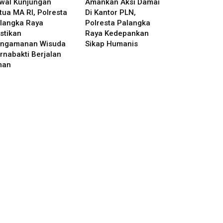
wal Kunjungan
Amankan Aksi Damai
tua MA RI, Polresta
Di Kantor PLN,
langka Raya
Polresta Palangka
stikan
Raya Kedepankan
ngamanan Wisuda
Sikap Humanis
rnabakti Berjalan
man