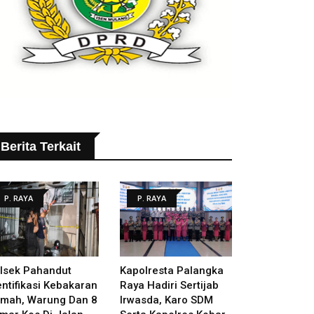
Berita Terkait
P. RAYA
P. RAYA
lsek Pahandut
Kapolresta Palangka
entifikasi Kebakaran
Raya Hadiri Sertijab
mah, Warung Dan 8
Irwasda, Karo SDM