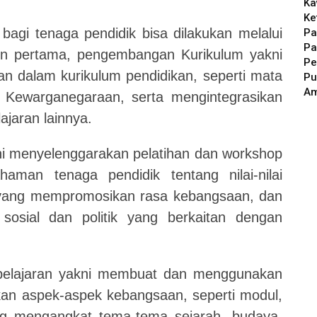
Ka
Ke
gi tenaga pendidik bisa dilakukan melalui
Pa
Pa
ain pertama, pengembangan Kurikulum yakni
Pe
 dalam kurikulum pendidikan, seperti mata
Pu
A
n Kewarganegaraan, serta mengintegrasikan
lajaran lainnya.
i menyelenggarakan pelatihan dan workshop
aman tenaga pendidik tentang nilai-nilai
yang mempromosikan rasa kebangsaan, dan
 sosial dan politik yang berkaitan dengan
belajaran yakni membuat dan menggunakan
an aspek-aspek kebangsaan, seperti modul,
ng mengangkat tema-tema sejarah, budaya,