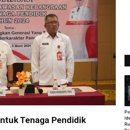
Po
tuk Tenaga Pendidik
Id
Ru