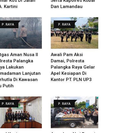
mar Kos Di Jalan
Serta Kapolres Kobar
A. Kartini
Dan Lamandau
P. RAYA
P. RAYA
tgas Aman Nusa II
Awali Pam Aksi
lresta Palangka
Damai, Polresta
ya Lakukan
Palangka Raya Gelar
madaman Lanjutan
Apel Kesiapan Di
rhutla Di Kawasan
Kantor PT. PLN UP3
u Putih
P. RAYA
P. RAYA