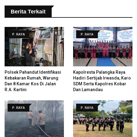
Berita Terkait
P. RAYA
P. RAYA
Polsek Pahandut Identifikasi
Kapolresta Palangka Raya
Kebakaran Rumah, Warung
Hadiri Sertijab Irwasda, Karo
Dan 8 Kamar Kos Di Jalan
SDM Serta Kapolres Kobar
R.A. Kartini
Dan Lamandau
P. RAYA
P. RAYA