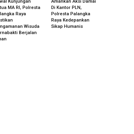
wal Kunjungan
Amankan Aksi Damai
tua MA RI, Polresta
Di Kantor PLN,
langka Raya
Polresta Palangka
stikan
Raya Kedepankan
ngamanan Wisuda
Sikap Humanis
rnabakti Berjalan
man