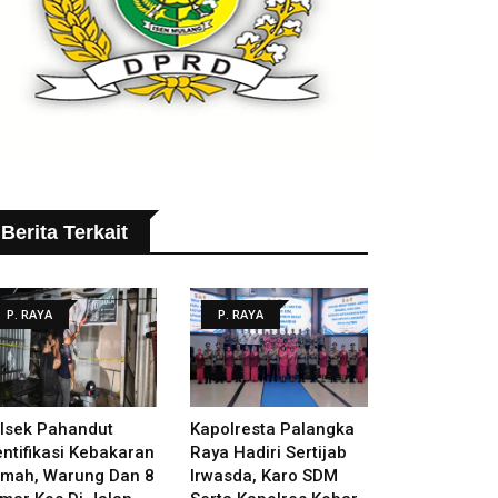
Berita Terkait
P. RAYA
P. RAYA
lsek Pahandut
Kapolresta Palangka
entifikasi Kebakaran
Raya Hadiri Sertijab
mah, Warung Dan 8
Irwasda, Karo SDM