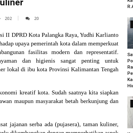
uliner
Ka
R.
202
20
i II DPRD Kota Palangka Raya, Yudhi Karlianto
hadap upaya pemerintah kota dalam memperkuat
bangunan fasilitas modern dan representatif.
Sa
 nyaman dan higienis sangat penting untuk
Po
Ra
er lokal di ibu kota Provinsi Kalimantan Tengah
Pe
Ka
Hi
onomi kreatif kota. Sudah saatnya kita siapkan
atawan maupun masyarakat betah berkunjung dan
sat jajanan serba ada (pujasera), taman kuliner,
perlu dikembangkan dengan memperhatikan aspek