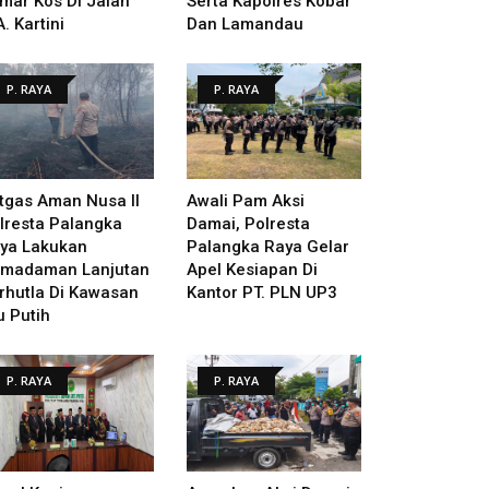
mar Kos Di Jalan
Serta Kapolres Kobar
A. Kartini
Dan Lamandau
P. RAYA
P. RAYA
tgas Aman Nusa II
Awali Pam Aksi
lresta Palangka
Damai, Polresta
ya Lakukan
Palangka Raya Gelar
madaman Lanjutan
Apel Kesiapan Di
rhutla Di Kawasan
Kantor PT. PLN UP3
u Putih
P. RAYA
P. RAYA