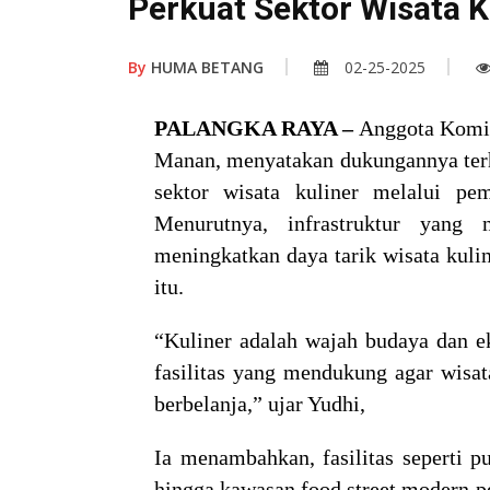
Perkuat Sektor Wisata K
By
HUMA BETANG
02-25-2025
PALANGKA RAYA –
Anggota Komis
Manan, menyatakan dukungannya ter
sektor wisata kuliner melalui pem
Menurutnya, infrastruktur yang
meningkatkan daya tarik wisata kulin
itu.
“Kuliner adalah wajah budaya dan ek
fasilitas yang mendukung agar wis
berbelanja,” ujar Yudhi,
Ia menambahkan, fasilitas seperti pu
hingga kawasan food street modern 