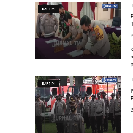
BARTIM
B
T
K
m
p
BARTIM
P
P