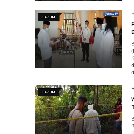
BARTIM
P
D
B
(
K
d
d
BARTIM
T
B
R
K