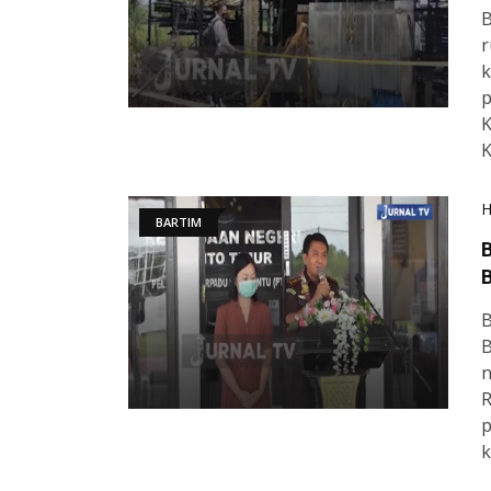
B
r
k
p
K
K
BARTIM
B
B
B
B
n
R
p
k