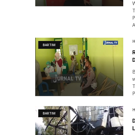
W
T
P
A
BARTIM
B
w
T
P
BARTIM
D