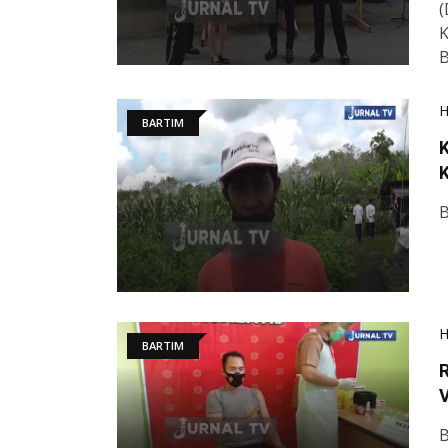
(
K
B
BARTIM
B
BARTIM
R
B