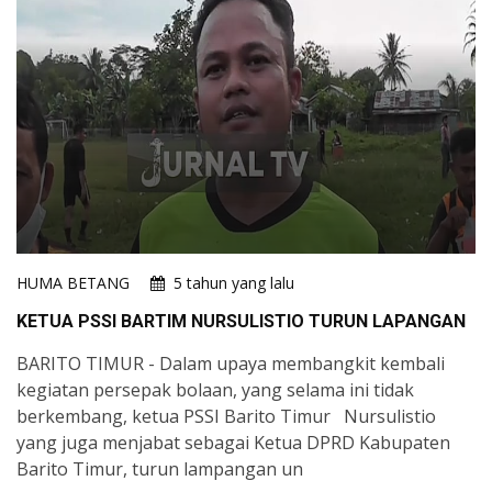
HUMA BETANG
5 tahun yang lalu
KETUA PSSI BARTIM NURSULISTIO TURUN LAPANGAN
BARITO TIMUR - Dalam upaya membangkit kembali
kegiatan persepak bolaan, yang selama ini tidak
berkembang, ketua PSSI Barito Timur Nursulistio
yang juga menjabat sebagai Ketua DPRD Kabupaten
Barito Timur, turun lampangan un