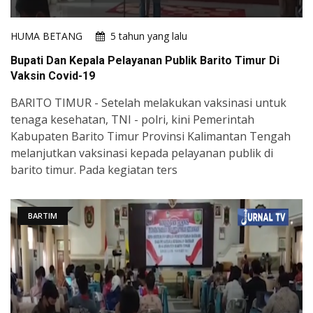
HUMA BETANG
5 tahun yang lalu
Bupati Dan Kepala Pelayanan Publik Barito Timur Di
Vaksin Covid-19
BARITO TIMUR - Setelah melakukan vaksinasi untuk
tenaga kesehatan, TNI - polri, kini Pemerintah
Kabupaten Barito Timur Provinsi Kalimantan Tengah
melanjutkan vaksinasi kepada pelayanan publik di
barito timur. Pada kegiatan ters
BARTIM