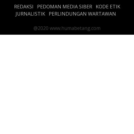
REDAKSI
PEDOMAN MEDIA SIBER
KODE ETIK
JURNALISTIK
PERLINDUNGAN WARTAWAN
@2020 www.humabetang.com