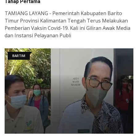
Tahap Pertama
TAMIANG LAYANG - Pemerintah Kabupaten Barito
Timur Provinsi Kalimantan Tengah Terus Melakukan
Pemberian Vaksin Covid-19. Kali ini Giliran Awak Media
dan Instansi Pelayanan Publi
BARTIM