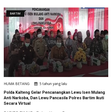
BARTIM
HUMA BETANG
5 tahun yang lalu
Polda Kalteng Gelar Pencanangkan Lewu Isen Mulang
Anti Narkoba, Dan Lewu Pancasila Polres Bartim Ikuti
Secara Virtual