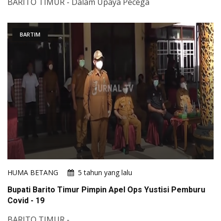
BARITO TIMUR - Dalam Upaya Pecega
BARTIM
HUMA BETANG
5 tahun yang lalu
Bupati Barito Timur Pimpin Apel Ops Yustisi Pemburu
Covid - 19
BARITO TIMUR -