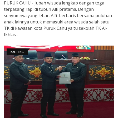
PURUK CAHU - Jubah wisuda lengkap dengan toga
terpasang rapi di tubuh Alfi pratama. Dengan
senyumnya yang lebar, Alfi berbaris bersama puluhan
anak lainnya untuk memasuki area wisuda salah satu
TK di kawasan kota Puruk Cahu yaitu sekolah TK Al-
Ikhlas .
KALTENG