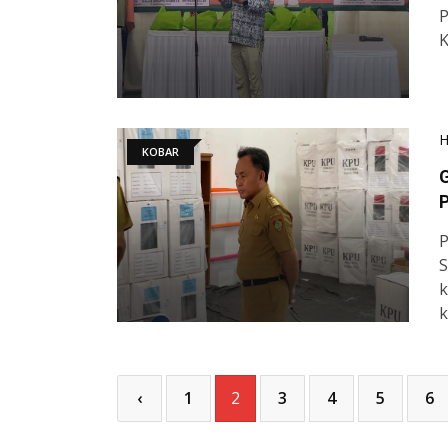
K
KOBAR
G
P
P
S
k
k
‹
1
2
3
4
5
6