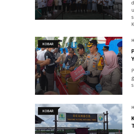
d
u
s
K
KOBAR
P
Y
P
g
s
KOBAR
T