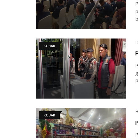
P
p
b
KOBAR
P
g
p
KOBAR
P