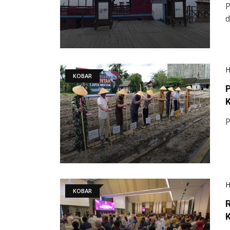
P
d
KOBAR
P
KOBAR
R