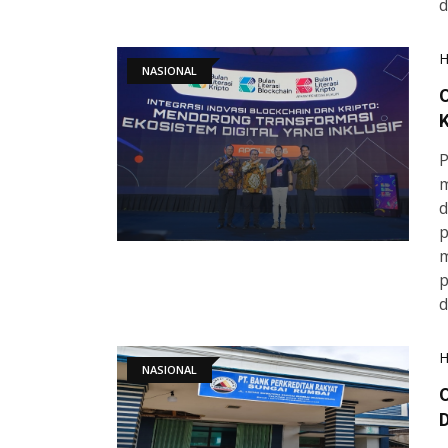
d
NASIONAL
O
K
P
m
d
p
m
p
d
NASIONAL
O