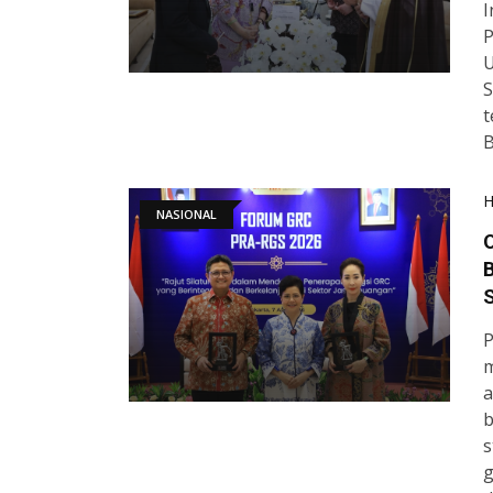
I
P
U
S
t
B
NASIONAL
O
B
P
m
a
b
s
g