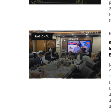
p
(
F
s
NASIONAL
I
J
Y
T
L
l
d
d
d