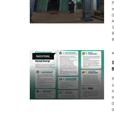
P
m
(
A
3
R
K
NASIONAL
S
B
P
l
h
t
(
d