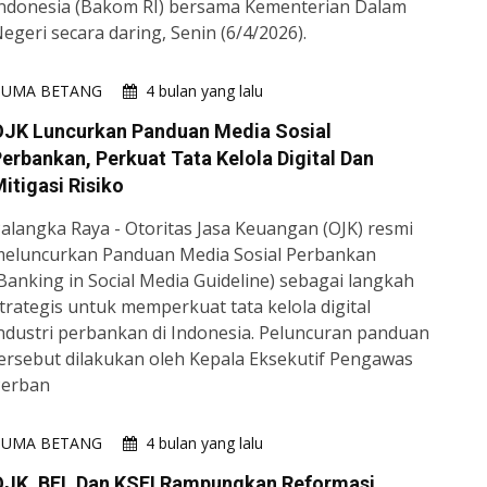
ndonesia (Bakom RI) bersama Kementerian Dalam
egeri secara daring, Senin (6/4/2026).
HUMA BETANG
4 bulan yang lalu
OJK Luncurkan Panduan Media Sosial
erbankan, Perkuat Tata Kelola Digital Dan
itigasi Risiko
alangka Raya - Otoritas Jasa Keuangan (OJK) resmi
eluncurkan Panduan Media Sosial Perbankan
Banking in Social Media Guideline) sebagai langkah
trategis untuk memperkuat tata kelola digital
ndustri perbankan di Indonesia. Peluncuran panduan
ersebut dilakukan oleh Kepala Eksekutif Pengawas
Perban
HUMA BETANG
4 bulan yang lalu
OJK, BEI, Dan KSEI Rampungkan Reformasi