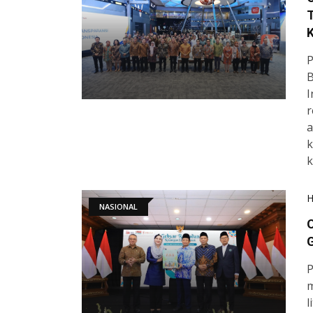
T
K
P
B
I
r
a
k
k
NASIONAL
O
P
m
l