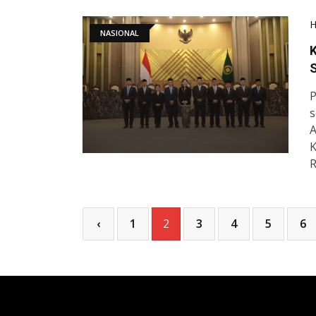
NASIONAL
K
S
P
s
A
K
R
‹
1
2
3
4
5
6