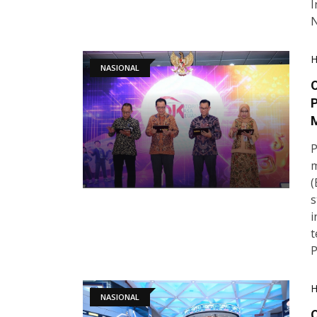
I
N
NASIONAL
P
M
P
m
(
s
i
t
NASIONAL