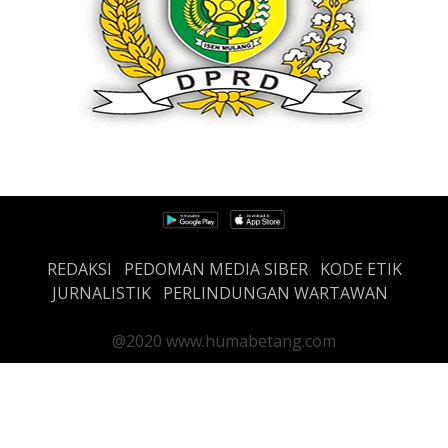
REDAKSI
PEDOMAN MEDIA SIBER
KODE ETIK
JURNALISTIK
PERLINDUNGAN WARTAWAN
@2020 www.humabetang.com