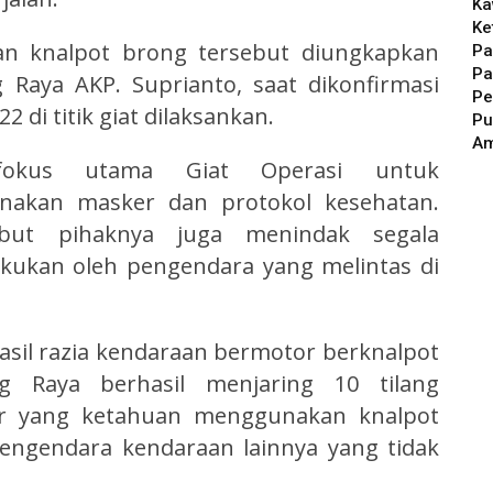
Ka
Ke
an knalpot brong tersebut diungkapkan
Pa
Pa
 Raya AKP. Suprianto, saat dikonfirmasi
Pe
di titik giat dilaksankan.
Pu
A
fokus utama Giat Operasi untuk
genakan masker dan protokol kesehatan.
but pihaknya juga menindak segala
akukan oleh pengendara yang melintas di
asil razia kendaraan bermotor berknalpot
g Raya berhasil menjaring 10 tilang
r yang ketahuan menggunakan knalpot
 pengendara kendaraan lainnya yang tidak