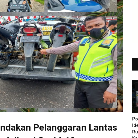
Po
nindakan Pelanggaran Lantas
Id
Ru