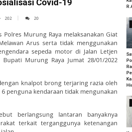
sialisasi Covid-19
Ka
R.
202
20
as Polres Murung Raya melaksanakan Giat
 Melawan Arus serta tidak menggunakan
ngendara sepeda motor di Jalan Letjen
Sa
 Bupati Murung Raya Jumat 28/01/2022
Po
Ra
Pe
Ka
ngan knalpot brong terjaring razia oleh
Hi
an 6 penguna kendaraan tidak mengunakan
ebut berlangsung lantaran banyaknya
rakat terkait terganggunya ketenangan
jalan.