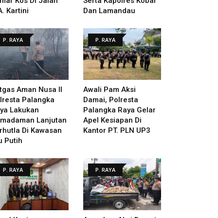
mar Kos Di Jalan
Serta Kapolres Kobar
A. Kartini
Dan Lamandau
P. RAYA
P. RAYA
tgas Aman Nusa II
Awali Pam Aksi
lresta Palangka
Damai, Polresta
ya Lakukan
Palangka Raya Gelar
madaman Lanjutan
Apel Kesiapan Di
rhutla Di Kawasan
Kantor PT. PLN UP3
u Putih
P. RAYA
P. RAYA