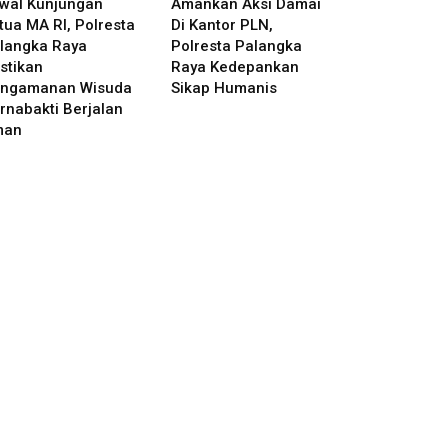
wal Kunjungan
Amankan Aksi Damai
tua MA RI, Polresta
Di Kantor PLN,
langka Raya
Polresta Palangka
stikan
Raya Kedepankan
ngamanan Wisuda
Sikap Humanis
rnabakti Berjalan
man