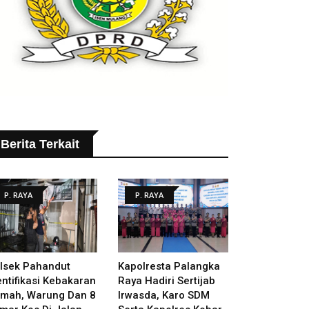
Berita Terkait
P. RAYA
P. RAYA
lsek Pahandut
Kapolresta Palangka
entifikasi Kebakaran
Raya Hadiri Sertijab
mah, Warung Dan 8
Irwasda, Karo SDM