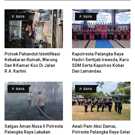
P. RAYA
P. RAYA
Polsek Pahandut Identifikasi
Kapolresta Palangka Raya
Kebakaran Rumah, Warung
Hadiri Sertijab Irwasda, Karo
Dan 8 Kamar Kos Di Jalan
SDM Serta Kapolres Kobar
R.A. Kartini
Dan Lamandau
P. RAYA
P. RAYA
Satgas Aman Nusa II Polresta
Awali Pam Aksi Damai,
Palangka Raya Lakukan
Polresta Palangka Raya Gelar