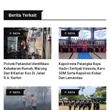
Berita Terkait
P. RAYA
P. RAYA
Polsek Pahandut Identifikasi
Kapolresta Palangka Raya
Kebakaran Rumah, Warung
Hadiri Sertijab Irwasda, Karo
Dan 8 Kamar Kos Di Jalan
SDM Serta Kapolres Kobar
R.A. Kartini
Dan Lamandau
P. RAYA
P. RAYA