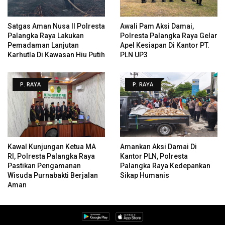
Satgas Aman Nusa II Polresta
Awali Pam Aksi Damai,
Palangka Raya Lakukan
Polresta Palangka Raya Gelar
Pemadaman Lanjutan
Apel Kesiapan Di Kantor PT.
Karhutla Di Kawasan Hiu Putih
PLN UP3
P. RAYA
P. RAYA
Kawal Kunjungan Ketua MA
Amankan Aksi Damai Di
RI, Polresta Palangka Raya
Kantor PLN, Polresta
Pastikan Pengamanan
Palangka Raya Kedepankan
Wisuda Purnabakti Berjalan
Sikap Humanis
Aman