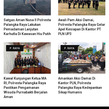
Satgas Aman Nusa II Polresta
Awali Pam Aksi Damai,
Palangka Raya Lakukan
Polresta Palangka Raya Gelar
Pemadaman Lanjutan
Apel Kesiapan Di Kantor PT.
Karhutla Di Kawasan Hiu Putih
PLN UP3
P. RAYA
P. RAYA
Kawal Kunjungan Ketua MA
Amankan Aksi Damai Di
RI, Polresta Palangka Raya
Kantor PLN, Polresta
Pastikan Pengamanan
Palangka Raya Kedepankan
Wisuda Purnabakti Berjalan
Sikap Humanis
Aman