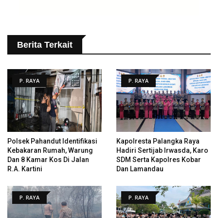
Berita Terkait
P. RAYA
P. RAYA
Polsek Pahandut Identifikasi
Kapolresta Palangka Raya
Kebakaran Rumah, Warung
Hadiri Sertijab Irwasda, Karo
Dan 8 Kamar Kos Di Jalan
SDM Serta Kapolres Kobar
R.A. Kartini
Dan Lamandau
P. RAYA
P. RAYA