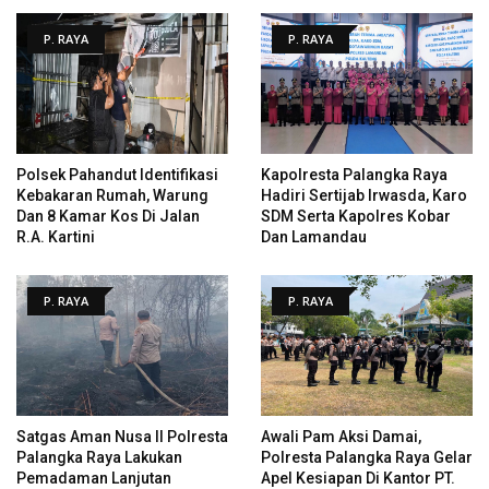
P. RAYA
P. RAYA
Polsek Pahandut Identifikasi
Kapolresta Palangka Raya
Kebakaran Rumah, Warung
Hadiri Sertijab Irwasda, Karo
Dan 8 Kamar Kos Di Jalan
SDM Serta Kapolres Kobar
R.A. Kartini
Dan Lamandau
P. RAYA
P. RAYA
Satgas Aman Nusa II Polresta
Awali Pam Aksi Damai,
Palangka Raya Lakukan
Polresta Palangka Raya Gelar
Pemadaman Lanjutan
Apel Kesiapan Di Kantor PT.