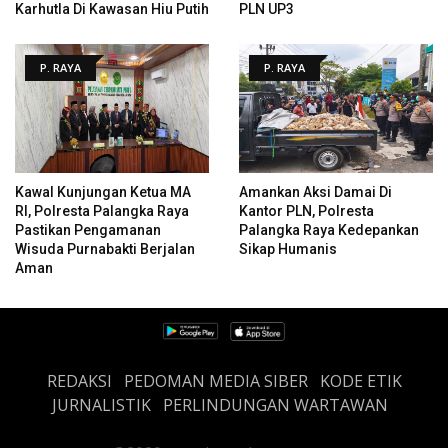
Karhutla Di Kawasan Hiu Putih
PLN UP3
P. RAYA
P. RAYA
Kawal Kunjungan Ketua MA
Amankan Aksi Damai Di
RI, Polresta Palangka Raya
Kantor PLN, Polresta
Pastikan Pengamanan
Palangka Raya Kedepankan
Wisuda Purnabakti Berjalan
Sikap Humanis
Aman
REDAKSI
PEDOMAN MEDIA SIBER
KODE ETIK
JURNALISTIK
PERLINDUNGAN WARTAWAN