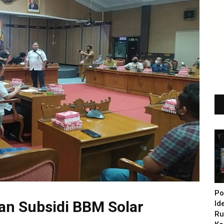
Po
an Subsidi BBM Solar
Id
Ru