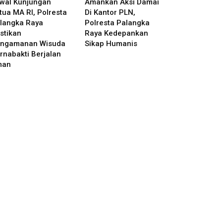
wal Kunjungan
Amankan Aksi Damai
tua MA RI, Polresta
Di Kantor PLN,
langka Raya
Polresta Palangka
stikan
Raya Kedepankan
ngamanan Wisuda
Sikap Humanis
rnabakti Berjalan
man