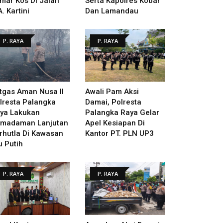
mar Kos Di Jalan
Serta Kapolres Kobar
A. Kartini
Dan Lamandau
P. RAYA
P. RAYA
tgas Aman Nusa II
Awali Pam Aksi
lresta Palangka
Damai, Polresta
ya Lakukan
Palangka Raya Gelar
madaman Lanjutan
Apel Kesiapan Di
rhutla Di Kawasan
Kantor PT. PLN UP3
u Putih
P. RAYA
P. RAYA