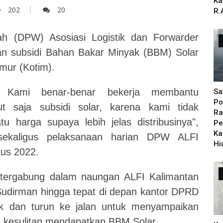
Ka
202
20
R.
 (DPW) Asosiasi Logistik dan Forwarder
an subsidi Bahan Bakar Minyak (BBM) Solar
imur (Kotim).
. Kami benar-benar bekerja membantu
Sa
Po
 saja subsidi solar, karena kami tidak
Ra
u harga supaya lebih jelas distribusinya",
Pe
Ka
 sekaligus pelaksanaan harian DPW ALFI
Hi
tus 2022.
ng tergabung dalam naungan ALFI Kalimantan
 Sudirman hingga tepat di depan kantor DPRD
uk dan turun ke jalan untuk menyampaikan
na kesulitan mendapatkan BBM Solar.