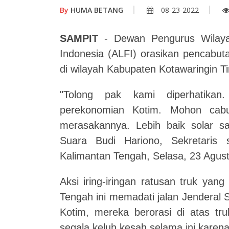
By
HUMA BETANG
08-23-2022
SAMPIT
- Dewan Pengurus Wilayah
Indonesia (ALFI) orasikan pencabut
di wilayah Kabupaten Kotawaringin T
"Tolong pak kami diperhatikan
perekonomian Kotim. Mohon cabut
merasakannya. Lebih baik solar sat
Suara Budi Hariono, Sekretaris
Kalimantan Tengah, Selasa, 23 Agus
Aksi iring-iringan ratusan truk ya
Tengah ini memadati jalan Jenderal
Kotim, mereka berorasi di atas tr
segala keluh kesah selama ini kare