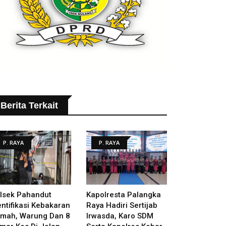
Berita Terkait
P. RAYA
P. RAYA
lsek Pahandut
Kapolresta Palangka
entifikasi Kebakaran
Raya Hadiri Sertijab
mah, Warung Dan 8
Irwasda, Karo SDM