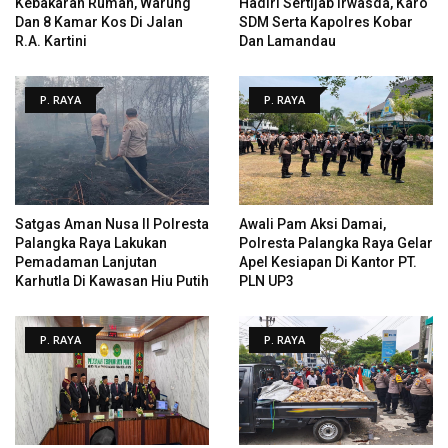
Kebakaran Rumah, Warung
Hadiri Sertijab Irwasda, Karo
Dan 8 Kamar Kos Di Jalan
SDM Serta Kapolres Kobar
R.A. Kartini
Dan Lamandau
P. RAYA
P. RAYA
Satgas Aman Nusa II Polresta
Awali Pam Aksi Damai,
Palangka Raya Lakukan
Polresta Palangka Raya Gelar
Pemadaman Lanjutan
Apel Kesiapan Di Kantor PT.
Karhutla Di Kawasan Hiu Putih
PLN UP3
P. RAYA
P. RAYA