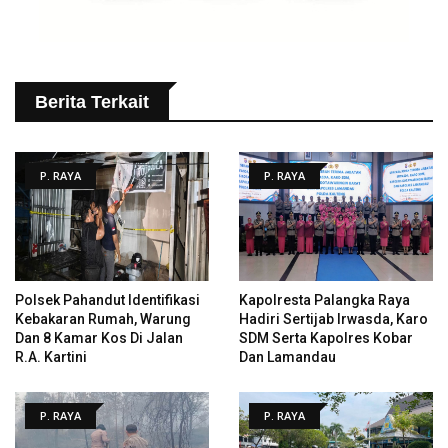
Berita Terkait
P. RAYA
P. RAYA
Polsek Pahandut Identifikasi
Kapolresta Palangka Raya
Kebakaran Rumah, Warung
Hadiri Sertijab Irwasda, Karo
Dan 8 Kamar Kos Di Jalan
SDM Serta Kapolres Kobar
R.A. Kartini
Dan Lamandau
P. RAYA
P. RAYA