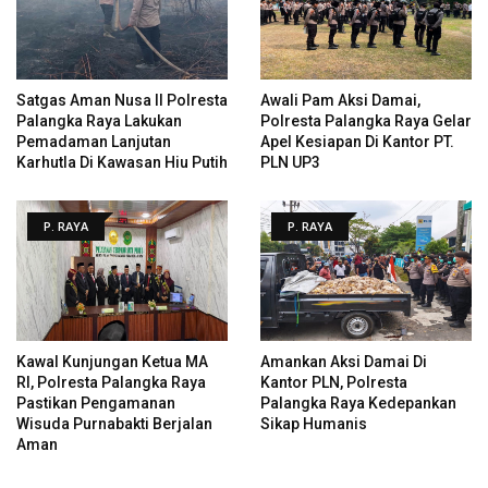
Satgas Aman Nusa II Polresta
Awali Pam Aksi Damai,
Palangka Raya Lakukan
Polresta Palangka Raya Gelar
Pemadaman Lanjutan
Apel Kesiapan Di Kantor PT.
Karhutla Di Kawasan Hiu Putih
PLN UP3
P. RAYA
P. RAYA
Kawal Kunjungan Ketua MA
Amankan Aksi Damai Di
RI, Polresta Palangka Raya
Kantor PLN, Polresta
Pastikan Pengamanan
Palangka Raya Kedepankan
Wisuda Purnabakti Berjalan
Sikap Humanis
Aman