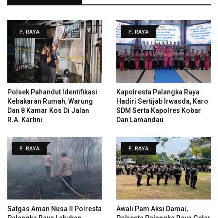
P. RAYA
P. RAYA
Polsek Pahandut Identifikasi
Kapolresta Palangka Raya
Kebakaran Rumah, Warung
Hadiri Sertijab Irwasda, Karo
Dan 8 Kamar Kos Di Jalan
SDM Serta Kapolres Kobar
R.A. Kartini
Dan Lamandau
P. RAYA
P. RAYA
Satgas Aman Nusa II Polresta
Awali Pam Aksi Damai,
Palangka Raya Lakukan
Polresta Palangka Raya Gelar