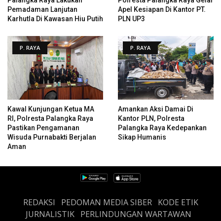
Pemadaman Lanjutan
Apel Kesiapan Di Kantor PT.
Karhutla Di Kawasan Hiu Putih
PLN UP3
P. RAYA
P. RAYA
Kawal Kunjungan Ketua MA
Amankan Aksi Damai Di
RI, Polresta Palangka Raya
Kantor PLN, Polresta
Pastikan Pengamanan
Palangka Raya Kedepankan
Wisuda Purnabakti Berjalan
Sikap Humanis
Aman
REDAKSI
PEDOMAN MEDIA SIBER
KODE ETIK
JURNALISTIK
PERLINDUNGAN WARTAWAN