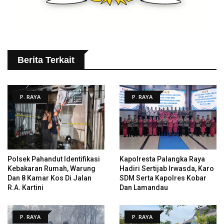
Berita Terkait
P. RAYA
P. RAYA
Polsek Pahandut Identifikasi
Kapolresta Palangka Raya
Kebakaran Rumah, Warung
Hadiri Sertijab Irwasda, Karo
Dan 8 Kamar Kos Di Jalan
SDM Serta Kapolres Kobar
R.A. Kartini
Dan Lamandau
P. RAYA
P. RAYA