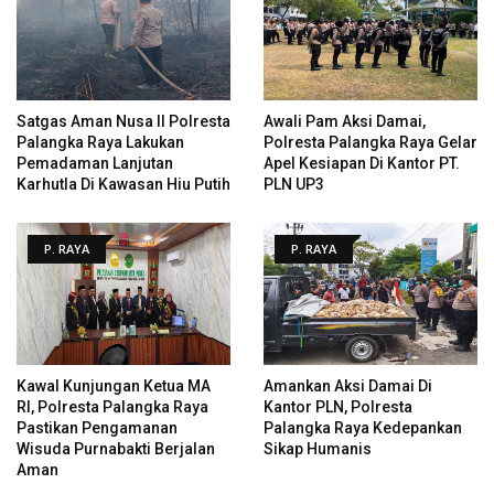
Satgas Aman Nusa II Polresta
Awali Pam Aksi Damai,
Palangka Raya Lakukan
Polresta Palangka Raya Gelar
Pemadaman Lanjutan
Apel Kesiapan Di Kantor PT.
Karhutla Di Kawasan Hiu Putih
PLN UP3
P. RAYA
P. RAYA
Kawal Kunjungan Ketua MA
Amankan Aksi Damai Di
RI, Polresta Palangka Raya
Kantor PLN, Polresta
Pastikan Pengamanan
Palangka Raya Kedepankan
Wisuda Purnabakti Berjalan
Sikap Humanis
Aman