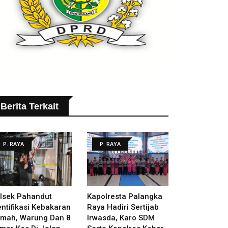
Berita Terkait
P. RAYA
P. RAYA
lsek Pahandut
Kapolresta Palangka
entifikasi Kebakaran
Raya Hadiri Sertijab
mah, Warung Dan 8
Irwasda, Karo SDM