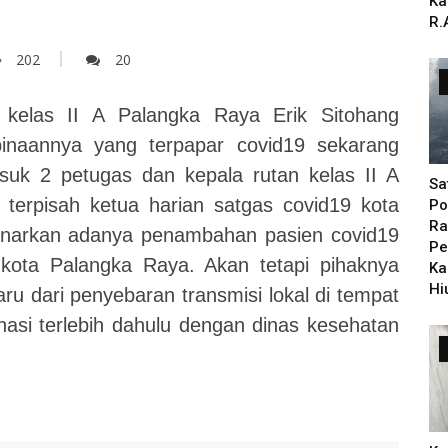
Ka
R.
202
20
kelas II A Palangka Raya Erik Sitohang
inaannya yang terpapar covid19 sekarang
uk 2 petugas dan kepala rutan kelas II A
Sa
erpisah ketua harian satgas covid19 kota
Po
Ra
narkan adanya penambahan pasien covid19
Pe
 kota Palangka Raya. Akan tetapi pihaknya
Ka
Hi
ru dari penyebaran transmisi lokal di tempat
nasi terlebih dahulu dengan dinas kesehatan