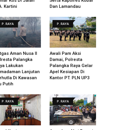
mar Kos Di Jalan
Serta Kapolres Kobar
A. Kartini
Dan Lamandau
P. RAYA
P. RAYA
tgas Aman Nusa II
Awali Pam Aksi
lresta Palangka
Damai, Polresta
ya Lakukan
Palangka Raya Gelar
madaman Lanjutan
Apel Kesiapan Di
rhutla Di Kawasan
Kantor PT. PLN UP3
u Putih
P. RAYA
P. RAYA