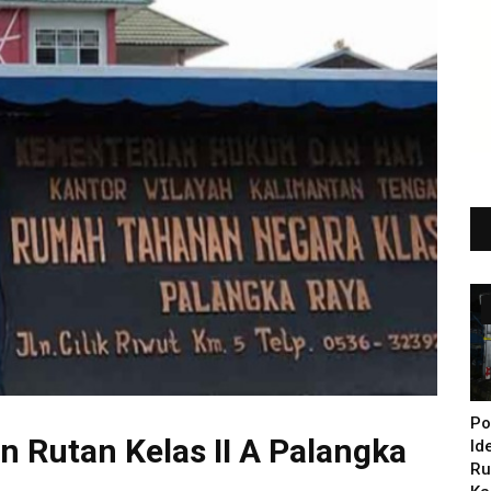
Po
 Rutan Kelas II A Palangka
Id
Ru