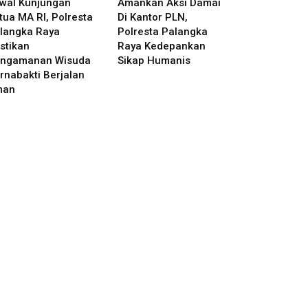
wal Kunjungan
Amankan Aksi Damai
tua MA RI, Polresta
Di Kantor PLN,
langka Raya
Polresta Palangka
stikan
Raya Kedepankan
ngamanan Wisuda
Sikap Humanis
rnabakti Berjalan
man