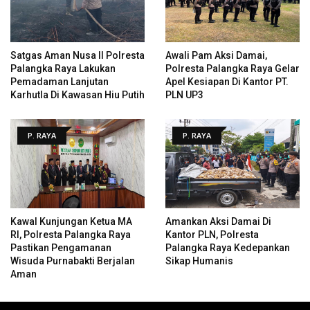
Satgas Aman Nusa II Polresta
Awali Pam Aksi Damai,
Palangka Raya Lakukan
Polresta Palangka Raya Gelar
Pemadaman Lanjutan
Apel Kesiapan Di Kantor PT.
Karhutla Di Kawasan Hiu Putih
PLN UP3
P. RAYA
P. RAYA
Kawal Kunjungan Ketua MA
Amankan Aksi Damai Di
RI, Polresta Palangka Raya
Kantor PLN, Polresta
Pastikan Pengamanan
Palangka Raya Kedepankan
Wisuda Purnabakti Berjalan
Sikap Humanis
Aman