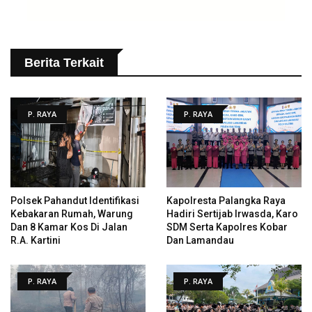
Berita Terkait
P. RAYA
P. RAYA
Polsek Pahandut Identifikasi
Kapolresta Palangka Raya
Kebakaran Rumah, Warung
Hadiri Sertijab Irwasda, Karo
Dan 8 Kamar Kos Di Jalan
SDM Serta Kapolres Kobar
R.A. Kartini
Dan Lamandau
P. RAYA
P. RAYA