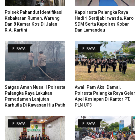
Polsek Pahandut Identifikasi
Kapolresta Palangka Raya
Kebakaran Rumah, Warung
Hadiri Sertijab Irwasda, Karo
Dan 8 Kamar Kos Di Jalan
SDM Serta Kapolres Kobar
R.A. Kartini
Dan Lamandau
P. RAYA
P. RAYA
Satgas Aman Nusa II Polresta
Awali Pam Aksi Damai,
Palangka Raya Lakukan
Polresta Palangka Raya Gelar
Pemadaman Lanjutan
Apel Kesiapan Di Kantor PT.
Karhutla Di Kawasan Hiu Putih
PLN UP3
P. RAYA
P. RAYA