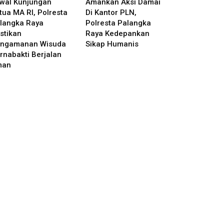
wal Kunjungan
Amankan Aksi Damai
tua MA RI, Polresta
Di Kantor PLN,
langka Raya
Polresta Palangka
stikan
Raya Kedepankan
ngamanan Wisuda
Sikap Humanis
rnabakti Berjalan
man