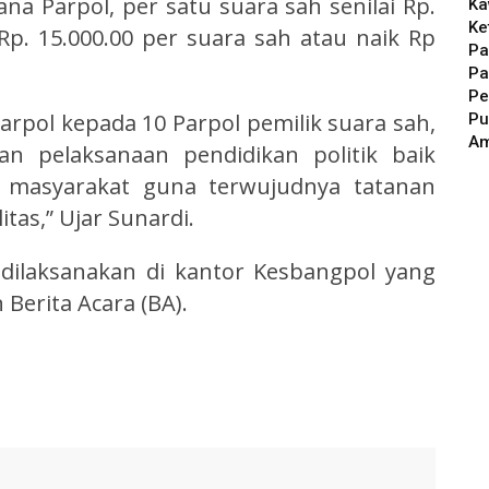
na Parpol, per satu suara sah senilai Rp.
Ka
Ke
Rp. 15.000.00 per suara sah atau naik Rp
Pa
Pa
Pe
rpol kepada 10 Parpol pemilik suara sah,
Pu
A
n pelaksanaan pendidikan politik baik
 masyarakat guna terwujudnya tatanan
itas,” Ujar Sunardi.
dilaksanakan di kantor Kesbangpol yang
Berita Acara (BA).