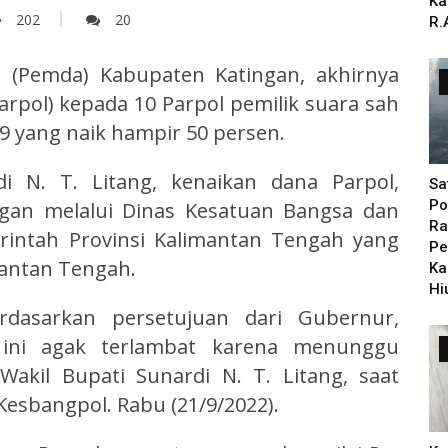
Ka
202
20
R.
 (Pemda) Kabupaten Katingan, akhirnya
arpol) kepada 10 Parpol pemilik suara sah
019 yang naik hampir 50 persen.
di N. T. Litang, kenaikan dana Parpol,
Sa
Po
gan melalui Dinas Kesatuan Bangsa dan
Ra
erintah Provinsi Kalimantan Tengah yang
Pe
mantan Tengah.
Ka
Hi
erdasarkan persetujuan dari Gubernur,
ini agak terlambat karena menunggu
akil Bupati Sunardi N. T. Litang, saat
sbangpol. Rabu (21/9/2022).