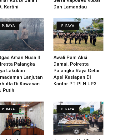
mar Kos Di Jalan
Serta Kapolres Kobar
A. Kartini
Dan Lamandau
P. RAYA
P. RAYA
tgas Aman Nusa II
Awali Pam Aksi
lresta Palangka
Damai, Polresta
ya Lakukan
Palangka Raya Gelar
madaman Lanjutan
Apel Kesiapan Di
rhutla Di Kawasan
Kantor PT. PLN UP3
u Putih
P. RAYA
P. RAYA