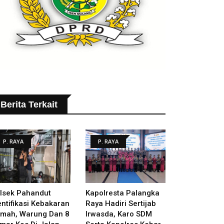
Berita Terkait
P. RAYA
P. RAYA
lsek Pahandut
Kapolresta Palangka
entifikasi Kebakaran
Raya Hadiri Sertijab
mah, Warung Dan 8
Irwasda, Karo SDM