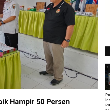
Po
aik Hampir 50 Persen
Id
Ru