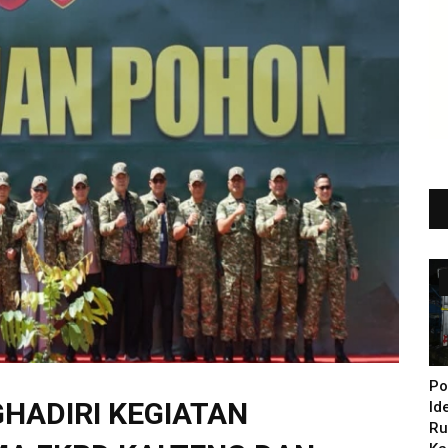
Po
HADIRI KEGIATAN
Id
Ru