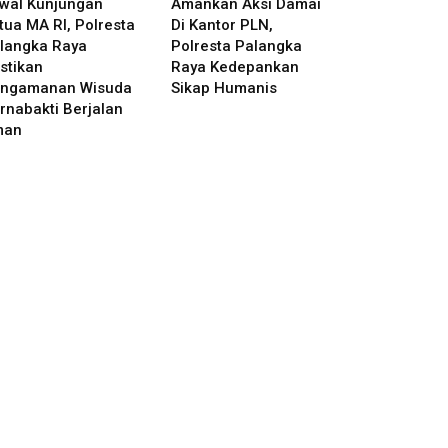
wal Kunjungan
Amankan Aksi Damai
tua MA RI, Polresta
Di Kantor PLN,
langka Raya
Polresta Palangka
stikan
Raya Kedepankan
ngamanan Wisuda
Sikap Humanis
rnabakti Berjalan
man