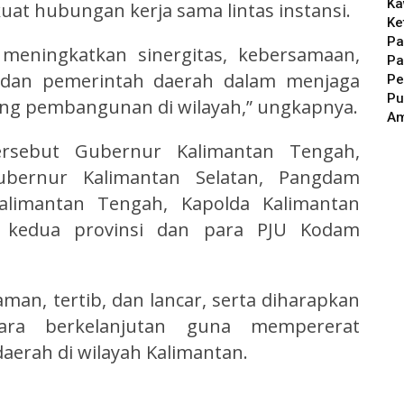
Ka
at hubungan kerja sama lintas instansi.
Ke
Pa
t meningkatkan sinergitas, kebersamaan,
Pa
ri, dan pemerintah daerah dalam menjaga
Pe
Pu
ng pembangunan di wilayah,” ungkapnya.
A
ersebut Gubernur Kalimantan Tengah,
ubernur Kalimantan Selatan, Pangdam
alimantan Tengah, Kapolda Kalimantan
i kedua provinsi dan para PJU Kodam
man, tertib, dan lancar, serta diharapkan
cara berkelanjutan guna mempererat
erah di wilayah Kalimantan.