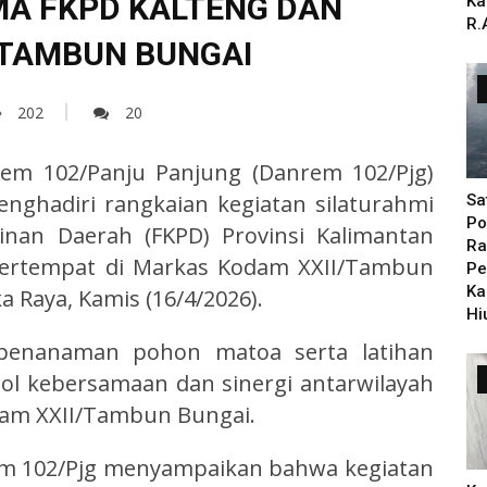
MA FKPD KALTENG DAN
Ka
R.
I/TAMBUN BUNGAI
202
20
m 102/Panju Panjung (Danrem 102/Pjg)
Menghadiri rangkaian kegiatan silaturahmi
Sa
Po
nan Daerah (FKPD) Provinsi Kalimantan
Ra
bertempat di Markas Kodam XXII/Tambun
Pe
Ka
a Raya, Kamis (16/4/2026).
Hi
n penanaman pohon matoa serta latihan
l kebersamaan dan sinergi antarwilayah
dam XXII/Tambun Bungai.
em 102/Pjg menyampaikan bahwa kegiatan