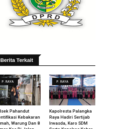
Berita Terkait
P. RAYA
P. RAYA
lsek Pahandut
Kapolresta Palangka
entifikasi Kebakaran
Raya Hadiri Sertijab
mah, Warung Dan 8
Irwasda, Karo SDM