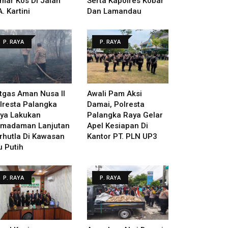
mar Kos Di Jalan
Serta Kapolres Kobar
A. Kartini
Dan Lamandau
P. RAYA
P. RAYA
tgas Aman Nusa II
Awali Pam Aksi
lresta Palangka
Damai, Polresta
ya Lakukan
Palangka Raya Gelar
madaman Lanjutan
Apel Kesiapan Di
rhutla Di Kawasan
Kantor PT. PLN UP3
u Putih
P. RAYA
P. RAYA