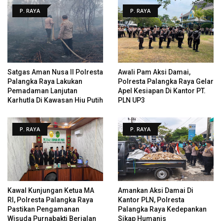
P. RAYA
P. RAYA
Satgas Aman Nusa II Polresta
Awali Pam Aksi Damai,
Palangka Raya Lakukan
Polresta Palangka Raya Gelar
Pemadaman Lanjutan
Apel Kesiapan Di Kantor PT.
Karhutla Di Kawasan Hiu Putih
PLN UP3
P. RAYA
P. RAYA
Kawal Kunjungan Ketua MA
Amankan Aksi Damai Di
RI, Polresta Palangka Raya
Kantor PLN, Polresta
Pastikan Pengamanan
Palangka Raya Kedepankan
Wisuda Purnabakti Berjalan
Sikap Humanis