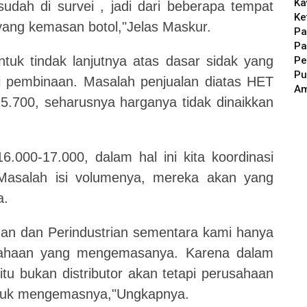
Ka
dah di survei , jadi dari beberapa tempat
Ke
yang kemasan botol,"Jelas Maskur.
Pa
Pa
tuk tindak lanjutnya atas dasar sidak yang
Pe
Pu
i pembinaan. Masalah penjualan diatas HET
A
15.700, seharusnya harganya tidak dinaikkan
000-17.000, dalam hal ini kita koordinasi
 Masalah isi volumenya, mereka akan yang
a.
n dan Perindustrian sementara kami hanya
sahaan yang mengemasanya. Karena dalam
itu bukan distributor akan tetapi perusahaan
untuk mengemasnya,"Ungkapnya.