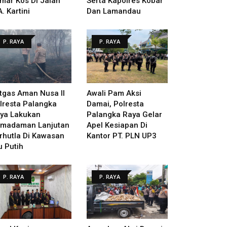
mar Kos Di Jalan
Serta Kapolres Kobar
A. Kartini
Dan Lamandau
P. RAYA
P. RAYA
tgas Aman Nusa II
Awali Pam Aksi
lresta Palangka
Damai, Polresta
ya Lakukan
Palangka Raya Gelar
madaman Lanjutan
Apel Kesiapan Di
rhutla Di Kawasan
Kantor PT. PLN UP3
u Putih
P. RAYA
P. RAYA