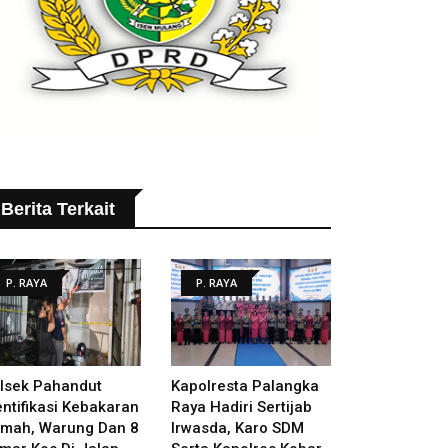
Berita Terkait
P. RAYA
P. RAYA
lsek Pahandut
Kapolresta Palangka
entifikasi Kebakaran
Raya Hadiri Sertijab
mah, Warung Dan 8
Irwasda, Karo SDM