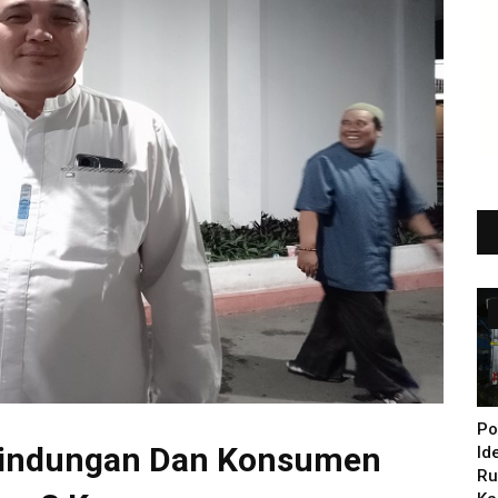
Po
rlindungan Dan Konsumen
Id
Ru