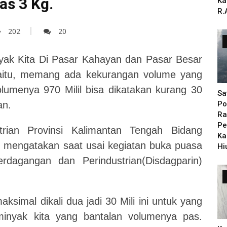
as 3 Kg.
Ka
R.
202
20
nyak Kita Di Pasar Kahayan dan Pasar Besar
aitu, memang ada kekurangan volume yang
volumenya 970 Milil bisa dikatakan kurang 30
Sa
an.
Po
Ra
Pe
rian Provinsi Kalimantan Tengah Bidang
Ka
mengatakan saat usai kegiatan buka puasa
Hi
dagangan dan Perindustrian(Disdagparin)
aksimal dikali dua jadi 30 Mili ini untuk yang
inyak kita yang bantalan volumenya pas.