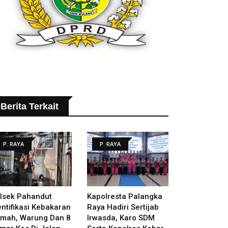
Berita Terkait
P. RAYA
P. RAYA
lsek Pahandut
Kapolresta Palangka
entifikasi Kebakaran
Raya Hadiri Sertijab
mah, Warung Dan 8
Irwasda, Karo SDM