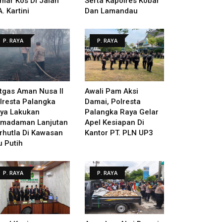
mar Kos Di Jalan
Serta Kapolres Kobar
A. Kartini
Dan Lamandau
P. RAYA
P. RAYA
tgas Aman Nusa II
Awali Pam Aksi
lresta Palangka
Damai, Polresta
ya Lakukan
Palangka Raya Gelar
madaman Lanjutan
Apel Kesiapan Di
rhutla Di Kawasan
Kantor PT. PLN UP3
u Putih
P. RAYA
P. RAYA