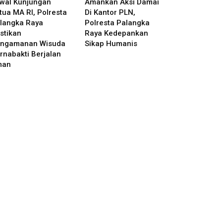
wal Kunjungan
Amankan Aksi Damai
tua MA RI, Polresta
Di Kantor PLN,
langka Raya
Polresta Palangka
stikan
Raya Kedepankan
ngamanan Wisuda
Sikap Humanis
rnabakti Berjalan
man