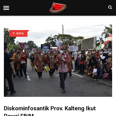
P. RAYA
Diskominfosantik Prov. Kalteng Ikut