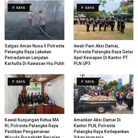
P. RAYA
P. RAYA
Satgas Aman Nusa II Polresta
Awali Pam Aksi Damai,
Palangka Raya Lakukan
Polresta Palangka Raya Gelar
Pemadaman Lanjutan
Apel Kesiapan Di Kantor PT.
Karhutla Di Kawasan Hiu Putih
PLN UP3
P. RAYA
P. RAYA
Kawal Kunjungan Ketua MA
Amankan Aksi Damai Di
RI, Polresta Palangka Raya
Kantor PLN, Polresta
Pastikan Pengamanan
Palangka Raya Kedepankan
Wisuda Purnabakti Berjalan
Sikap Humanis