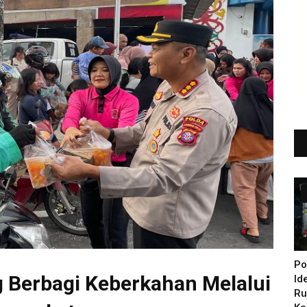
Po
g Berbagi Keberkahan Melalui
Id
Ru