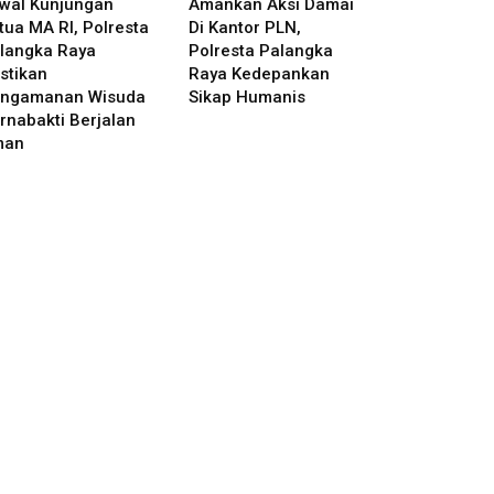
wal Kunjungan
Amankan Aksi Damai
tua MA RI, Polresta
Di Kantor PLN,
langka Raya
Polresta Palangka
stikan
Raya Kedepankan
ngamanan Wisuda
Sikap Humanis
rnabakti Berjalan
man