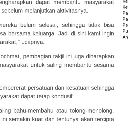
Ka
 mengharapkan dapat membantu masyarakat
Ke
ebelum melanjutkan aktivitasnya.
Pa
Pa
ereka belum selesai, sehingga tidak bisa
Pe
Pu
a bersama keluarga. Jadi di sini kami ingin
A
rakat," ucapnya.
Rochmat, pembagian takjil ini juga diharapkan
 masyarakat untuk saling membantu sesama
 mempererat persatuan dan kesatuan sehingga
yarakat dapat tetap kondusif.
saling bahu-membahu atau tolong-menolong,
ini semakin kuat dan tentunya akan tercipta