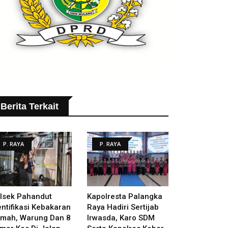
Berita Terkait
P. RAYA
P. RAYA
lsek Pahandut
Kapolresta Palangka
entifikasi Kebakaran
Raya Hadiri Sertijab
mah, Warung Dan 8
Irwasda, Karo SDM