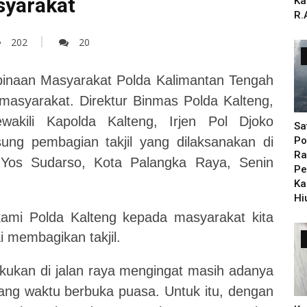
syarakat
Ka
R.
202
20
binaan Masyarakat Polda Kalimantan Tengah
 masyarakat.
Direktur Binmas Polda Kalteng,
kili Kapolda Kalteng, Irjen Pol Djoko
Sa
ng pembagian takjil yang dilaksanakan di
Po
Ra
 Yos Sudarso, Kota Palangka Raya, Senin
Pe
Ka
Hi
kami Polda Kalteng kepada masyarakat kita
i membagikan takjil.
ukan di jalan raya mengingat masih adanya
lang waktu berbuka puasa.
Untuk itu, dengan