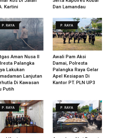
mar Kos Di Jalan
Serta Kapolres Kobar
A. Kartini
Dan Lamandau
P. RAYA
P. RAYA
tgas Aman Nusa II
Awali Pam Aksi
lresta Palangka
Damai, Polresta
ya Lakukan
Palangka Raya Gelar
madaman Lanjutan
Apel Kesiapan Di
rhutla Di Kawasan
Kantor PT. PLN UP3
u Putih
P. RAYA
P. RAYA