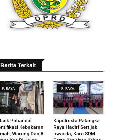
Berita Terkait
P. RAYA
P. RAYA
lsek Pahandut
Kapolresta Palangka
entifikasi Kebakaran
Raya Hadiri Sertijab
mah, Warung Dan 8
Irwasda, Karo SDM