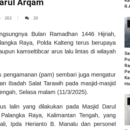
Darul Arqam
Ka
R.
202
20
ngsungnya Bulan Ramadhan 1446 Hijriah,
alangka Raya, Polda Kalteng terus berupaya
pun kamseltibcar arus lalu lintas di wilayah
Sa
Po
Ra
Pe
as pengamanan (pam) sembari juga mengatur
Ka
anaan Ibadah Salat Tarawih pada masjid-masjid
Hi
Tengah, Selasa malam (11/3/2025).
us lalin yang dilakukan pada Masjid Darul
 Palangka Raya, Kalimantan Tengah, yang
ali, Ipda Herianto B. Manalu dan personel