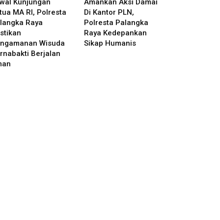
wal Kunjungan
Amankan Aksi Damai
tua MA RI, Polresta
Di Kantor PLN,
langka Raya
Polresta Palangka
stikan
Raya Kedepankan
ngamanan Wisuda
Sikap Humanis
rnabakti Berjalan
man