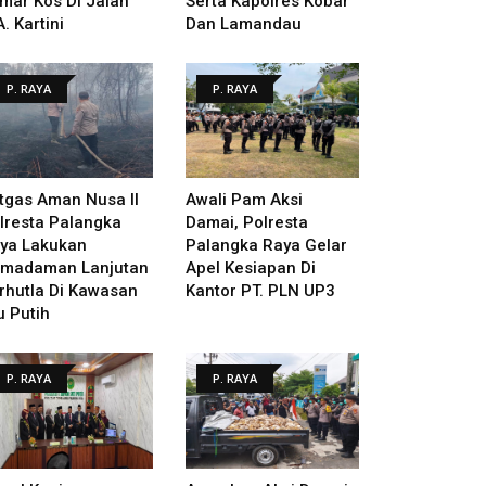
mar Kos Di Jalan
Serta Kapolres Kobar
A. Kartini
Dan Lamandau
P. RAYA
P. RAYA
tgas Aman Nusa II
Awali Pam Aksi
lresta Palangka
Damai, Polresta
ya Lakukan
Palangka Raya Gelar
madaman Lanjutan
Apel Kesiapan Di
rhutla Di Kawasan
Kantor PT. PLN UP3
u Putih
P. RAYA
P. RAYA