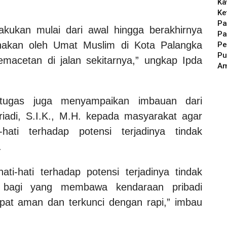
Ka
Ke
Pa
akukan mulai dari awal hingga berakhirnya
Pa
anakan oleh Umat Muslim di Kota Palangka
Pe
Pu
macetan di jalan sekitarnya,” ungkap Ipda
A
etugas juga menyampaikan imbauan dari
iadi, S.I.K., M.H. kepada masyarakat agar
hati terhadap potensi terjadinya tindak
.
i-hati terhadap potensi terjadinya tindak
n, bagi yang membawa kendaraan pribadi
mpat aman dan terkunci dengan rapi,” imbau