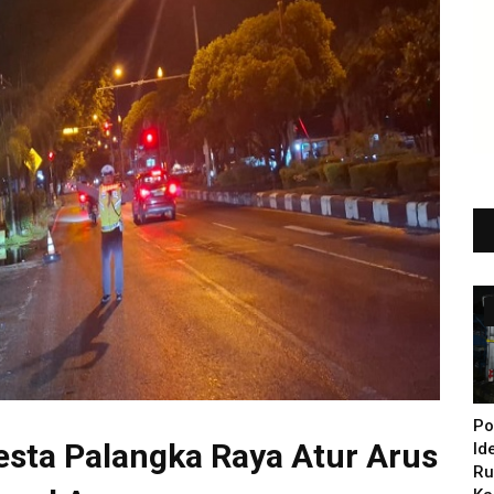
Po
esta Palangka Raya Atur Arus
Id
Ru