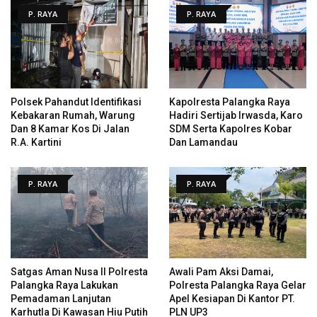
P. RAYA
P. RAYA
Polsek Pahandut Identifikasi
Kapolresta Palangka Raya
Kebakaran Rumah, Warung
Hadiri Sertijab Irwasda, Karo
Dan 8 Kamar Kos Di Jalan
SDM Serta Kapolres Kobar
R.A. Kartini
Dan Lamandau
P. RAYA
P. RAYA
Satgas Aman Nusa II Polresta
Awali Pam Aksi Damai,
Palangka Raya Lakukan
Polresta Palangka Raya Gelar
Pemadaman Lanjutan
Apel Kesiapan Di Kantor PT.
Karhutla Di Kawasan Hiu Putih
PLN UP3