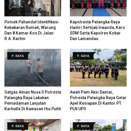
Polsek Pahandut Identifikasi
Kapolresta Palangka Raya
Kebakaran Rumah, Warung
Hadiri Sertijab Irwasda, Karo
Dan 8 Kamar Kos Di Jalan
SDM Serta Kapolres Kobar
R.A. Kartini
Dan Lamandau
P. RAYA
P. RAYA
Satgas Aman Nusa II Polresta
Awali Pam Aksi Damai,
Palangka Raya Lakukan
Polresta Palangka Raya Gelar
Pemadaman Lanjutan
Apel Kesiapan Di Kantor PT.
Karhutla Di Kawasan Hiu Putih
PLN UP3
P. RAYA
P. RAYA